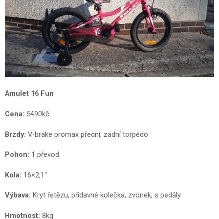
Amulet 16 Fun
Cena:
5490kč
Brzdy:
V-brake promax přední, zadní torpédo
Pohon:
1 převod
Kola:
16×2,1“
Výbava:
Kryt řetězu, přídavné kolečka, zvonek, s pedály
Hmotnost:
8kg