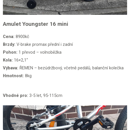
Amulet Youngster 16 mini
Cena:
8900kč
Brzdy:
V-brake promax přední i zadní
Pohon:
1 převod – volnoběžka
Kola:
16×2,1“
Výbava:
ŘEMEN – bezúdržbový, včetně pedálů, balanční kolečka
Hmotnost:
8kg
Vhodné pro:
3-5 let, 95-115cm