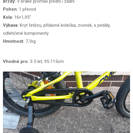
Brzdy:
V-brake promax přední i zadní
Pohon:
1 převod
Kola:
16×1,95“
Výbava:
Kryt řetězu, přídavné kolečka, zvonek, s pedály,
odlehčené komponenty
Hmotnost:
7,1kg
Vhodné pro:
3-5 let, 95-115cm