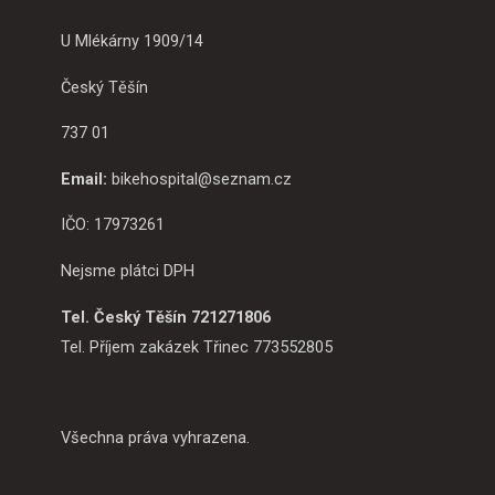
U Mlékárny 1909/14
Český Těšín
737 01
Email:
bikehospital@seznam.cz
IČO: 17973261
Nejsme plátci DPH
Tel. Český Těšín 721271806
Tel. Příjem zakázek Třinec 773552805
Všechna práva vyhrazena.