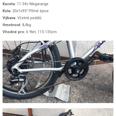
Kazeta:
11-34z Megarange
Kola:
20x1x95“ Přímé špice
Výbava:
Včetně pedálů
Hmotnost:
8,4kg
Vhodné pro:
6-9let, 115-135cm