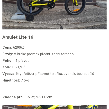
Amulet Lite 16
Cena:
6290kč
Brzdy:
V-brake promax přední, zadní torpédo
Pohon:
1 převod
Kola:
16×1,95“
Výbava:
Kryt řetězu, přídavné kolečka, zvonek, bez pedálů
Hmotnost:
7,5kg
Vhodné pro:
3-5 let, 95-115cm