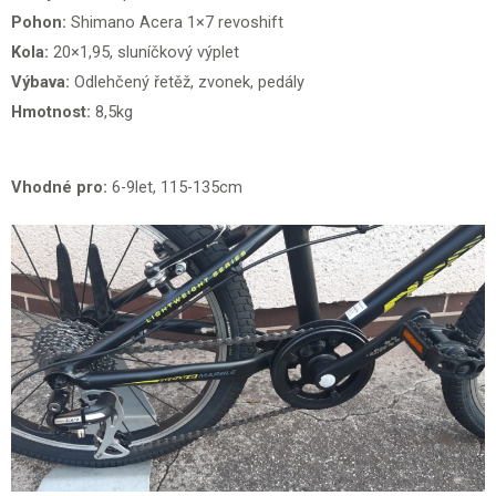
Pohon:
Shimano Acera 1×7 revoshift
Kola:
20×1,95, sluníčkový výplet
Výbava:
Odlehčený řetěž, zvonek, pedály
Hmotnost:
8,5kg
Vhodné pro:
6-9let, 115-135cm